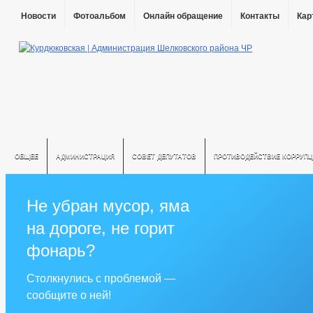
Новости
Фотоальбом
Онлайн обращение
Контакты
Кар
ОБЩЕЕ
АДМИНИСТРАЦИЯ
СОВЕТ ДЕПУТАТОВ
ПРОТИВОДЕЙСТВИЕ КОРРУПЦ
Не убран мусор, яма
на дороге, не горит
фонарь?
Столкнулись с проблемой —
сообщите о ней!