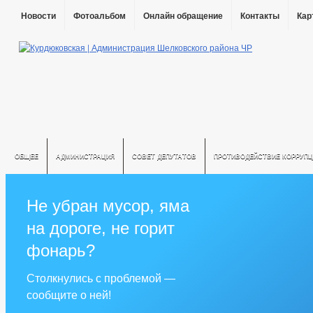
Новости
Фотоальбом
Онлайн обращение
Контакты
Кар
ОБЩЕЕ
АДМИНИСТРАЦИЯ
СОВЕТ ДЕПУТАТОВ
ПРОТИВОДЕЙСТВИЕ КОРРУПЦ
Не убран мусор, яма
на дороге, не горит
фонарь?
Столкнулись с проблемой —
сообщите о ней!