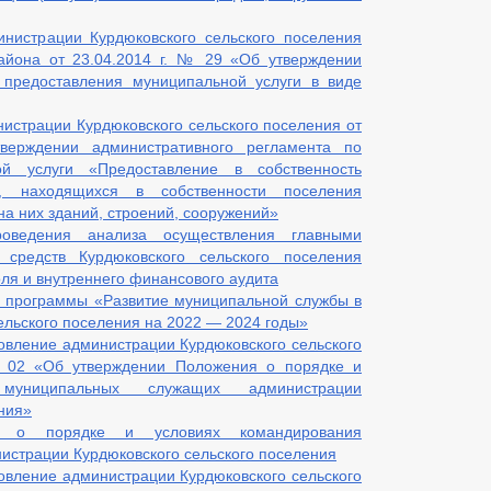
нистрации Курдюковского сельского поселения
айона от 23.04.2014 г. № 29 «Об утверждении
 предоставления муниципальной услуги в виде
истрации Курдюковского сельского поселения от
ерждении административного регламента по
ой услуги «Предоставление в собственность
в, находящихся в собственности поселения
а них зданий, строений, сооружений»
оведения анализа осуществления главными
средств Курдюковского сельского поселения
ля и внутреннего финансового аудита
 программы «Развитие муниципальной службы в
ельского поселения на 2022 — 2024 годы»
овление администрации Курдюковского сельского
№ 02 «Об утверждении Положения о порядке и
 муниципальных служащих администрации
ния»
я о порядке и условиях командирования
страции Курдюковского сельского поселения
овление администрации Курдюковского сельского