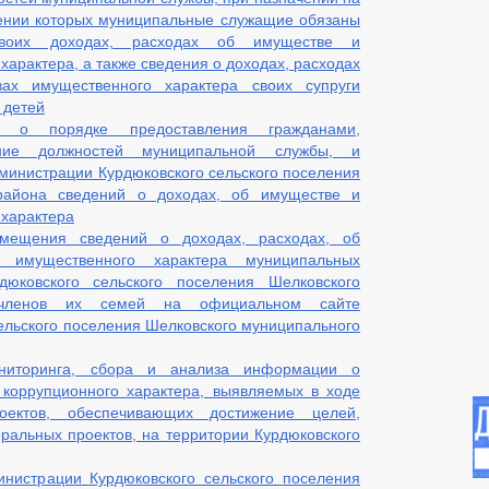
ении которых муниципальные служащие обязаны
своих доходах, расходах об имуществе и
характера, а также сведения о доходах, расходах
ах имущественного характера своих супруги
 детей
 о порядке предоставления гражданами,
ие должностей муниципальной службы, и
инистрации Курдюковского сельского поселения
района сведений о доходах, об имуществе и
 характера
мещения сведений о доходах, расходах, об
х имущественного характера муниципальных
юковского сельского поселения Шелковского
 членов их семей на официальном сайте
ельского поселения Шелковского муниципального
ниторинга, сбора и анализа информации о
 коррупционного характера, выявляемых в ходе
оектов, обеспечивающих достижение целей,
еральных проектов, на территории Курдюковского
нистрации Курдюковского сельского поселения