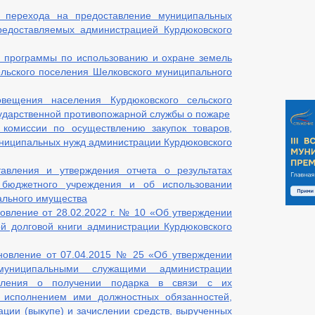
 перехода на предоставление муниципальных
редоставляемых администрацией Курдюковского
 программы по использованию и охране земель
ельского поселения Шелковского муниципального
вещения населения Курдюковского сельского
ударственной противопожарной службы о пожаре
комиссии по осуществлению закупок товаров,
муниципальных нужд администрации Курдюковского
авления и утверждения отчета о результатах
 бюджетного учреждения и об использовании
ального имущества
овление от 28.02.2022 г. № 10 «Об утверждении
й долговой книги администрации Курдюковского
новление от 07.04.2015 № 25 «Об утверждении
униципальными служащими администрации
селения о получении подарка в связи с их
исполнением ими должностных обязанностей,
ации (выкупе) и зачислении средств, вырученных