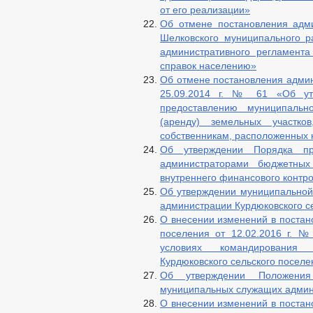
от его реализации»
Об отмене постановления адми
Шелковского муниципального р
административного регламента
справок населению»
Об отмене постановления админ
25.09.2014 г. № 61 «Об утв
предоставлению муниципальн
(аренду) земельных участко
собственникам, расположенных н
Об утверждении Порядка пр
администраторами бюджетных 
внутреннего финансового контро
Об утверждении муниципальной
администрации Курдюковского с
О внесении изменений в постан
поселения от 12.02.2016 г. 
условиях командирования
Курдюковского сельского поселе
Об утверждении Положени
муниципальных служащих админи
О внесении изменений в постан