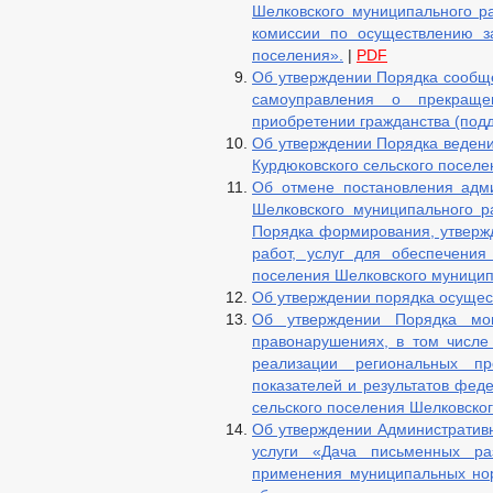
Шелковского муниципального р
комиссии по осуществлению за
поселения».
|
PDF
Об утверждении Порядка сообщ
самоуправления о прекраще
приобретении гражданства (подд
Об утверждении Порядка ведени
Курдюковского сельского поселе
Об отмене постановления адми
Шелковского муниципального р
Порядка формирования, утвержд
работ, услуг для обеспечения
поселения Шелковского муницип
Об утверждении порядка осущес
Об утверждении Порядка мо
правонарушениях, в том числе
реализации региональных пр
показателей и результатов фед
сельского поселения Шелковско
Об утверждении Административ
услуги «Дача письменных ра
применения муниципальных нор