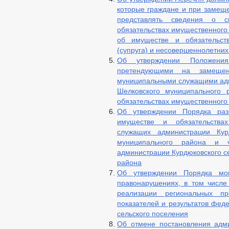
которые граждане и при замещ
представлять сведения о 
обязательствах имущественного 
об имуществе и обязательств
(супруга) и несовершеннолетних
Об утверждении Положения
претендующими на замещен
муниципальными служащими адм
Шелковского муниципального 
обязательствах имущественного
Об утверждении Порядка раз
имуществе и обязательства
служащих администрации Курд
муниципального района и
администрации Курдюковского с
района
Об утверждении Порядка мо
правонарушениях, в том числе
реализации региональных пр
показателей и результатов фед
сельского поселения
Об отмене постановления адми