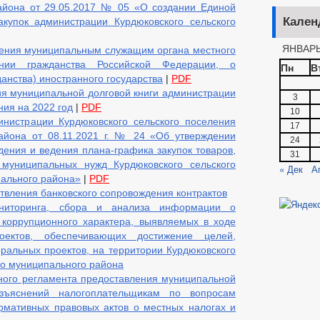
айона от 29.05.2017 № 05 «О создании Единой
Кален
купок администрации Курдюковского сельского
ЯНВАРЬ
ения муниципальным служащим органа местного
нии гражданства Российской Федерации, о
Пн
В
анства) иностранного государства
|
PDF
я муниципальной долговой книги администрации
3
ния на 2022 год
|
PDF
10
нистрации Курдюковского сельского поселения
17
айона от 08.11.2021 г. № 24 «Об утверждении
24
ения и ведения плана-графика закупок товаров,
31
 муниципальных нужд Курдюковского сельского
« Дек
А
ального района»
|
PDF
твления банковского сопровождения контрактов
ниторинга, сбора и анализа информации о
 коррупционного характера, выявляемых в ходе
оектов, обеспечивающих достижение целей,
еральных проектов, на территории Курдюковского
го муниципального района
ного регламента предоставления муниципальной
зъяснений налогоплательщикам по вопросам
мативных правовых актов о местных налогах и