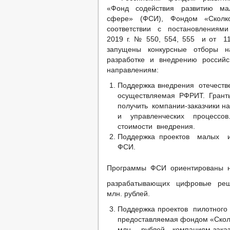
Сведения о численности муниципаль
«Фонд содействия развитию ма
Информация о кадровом обеспечении
сфере» (ФСИ), Фондом «Сколк
Порядок поступления граждан на 
соответствии с постановлениями
Кадровый резерв
2019 г. № 550, 554, 555 и от 
Контактная информация
запущены конкурсные отборы н
Сведения о вакантных должностях
разработке и внедрению российс
Квалификационные требования
направлениям:
Нормативно-правовые акты
Условия и результаты конкурсов
Поддержка внедрения отечест
_
осуществляемая РФРИТ. Гр
Специальная оценка условий труда
получить компании-заказчики
Состав поселения
и управленческих процессов.
Сведения о СМИ, учрежденных админ
Перечень обязательных требований
стоимости внедрения.
Подведомственные организации
Поддержка проектов малых и
Предпринимательство
ФСИ.
Количество субъектов малого и ср
Объекты для малого и среднего би
Программы ФСИ ориентированы на
Сведения о льготах, отсрочках, рас
Объекты, предлагаемые для сдачи 
разрабатывающих цифровые реш
Информационные материалы
млн. рублей.
Число замещенных рабочих мест
Поддержка проектов пилотног
Оборот товаров, работ и услуг
Финансово-экономическое состоян
предоставляемая фондом «Сколк
Закупка товаров, работ и услуг
млн. рублей компаниям-зак