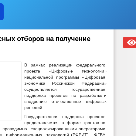
т
сных отборов на получение
рации
В рамках реализации федерального
ости ОМСУ, размещаемой в сети «Интернет»
проекта «Цифровые технологии»
вы ЧР постоянного характера
национальной программы «Цифровая
экономика Российской Федерации»
осуществляется государственная
поддержка проектов по разработке и
струкций
внедрению отечественных цифровых
ройки
решений.
ьного проектирования
Государственная поддержка проектов
предоставляется в форме грантов по
, проводимых специализированными операторами
кции
я информационных технологий (РФРИТ), ФГБУ