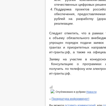
Совет по предпринимательству
отечественных цифровых решен
Местные налоги
Поддержка проектов россий
Статистические данные
обеспечения, предоставляема
Нотариальные дела
рублей на разработку (дор
Сход граждан
реализации.
Комиссии
Рабочая группа АНК
Следует отметить, что в рамках
Рабочая группа АТК
Тарифная комиссия
к объему обязательного внебюдж
Рабочая группа по профилактике 
упрощен порядок подачи заяво
Комиссия по списанию задолженно
грантах и приоритетных направл
Общественный совет по рассмотре
ит-гранты.рф, а также на официа
Координационный Совет по разви
Трудоустройства осужденных к об
Заявку на участие в конкурсн
Информация о лицах, пропавших без 
Консультацию о программах и
Тексты официальных выступлений и з
получить по телефону или электро
Целевые программы
ит-гранты.рф.
Закупка товаров, работ и услуг
Информация о результатах проверок
ГО и ЧС
_
Опубликовано в рубрике
Новости
Совет депутатов
Депутаты
«
Прокуратура информирует!
Структура, полномочия, задачи и фун
Вы можете
оставить комментарий
, или
сс
Заседания Совета депутатов