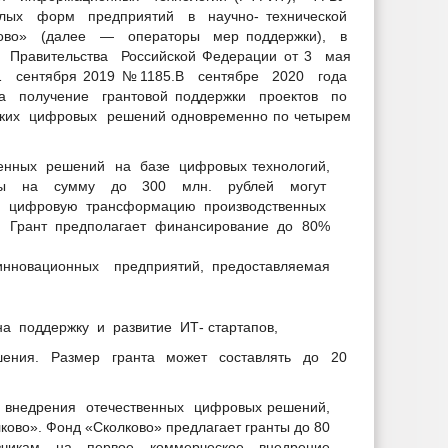
ных служащих администрации
лых форм предприятий в научно- технической
ово» (далее — операторы мер поддержки), в
муниципальную службу
 Правительства Российской Федерации от 3 мая
11 сентября 2019 №1185.В сентябре 2020 года
а получение грантовой поддержки проектов по
ких цифровых решений одновременно по четырем
венных решений на базе цифровых технологий,
анты на сумму до 300 млн. рублей могут
 на цифровую трансформацию производственных
 Грант предполагает финансирование до 80%
истрацией
нновационных предприятий, предоставляемая
еднего предпринемательства
знеса
 поддержку и развитие ИТ- стартапов,
срочках
в аренду
ения. Размер гранта может составлять до 20
о внедрения отечественных цифровых решений,
ие субъектов
ово». Фонд «Сколково» предлагает гранты до 80
азчикам на первое коммерческое внедрение