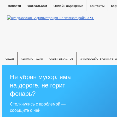
Новости
Фотоальбом
Онлайн обращение
Контакты
Кар
ОБЩЕЕ
АДМИНИСТРАЦИЯ
СОВЕТ ДЕПУТАТОВ
ПРОТИВОДЕЙСТВИЕ КОРРУПЦ
Не убран мусор, яма
на дороге, не горит
фонарь?
Столкнулись с проблемой —
сообщите о ней!