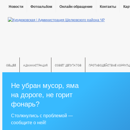
Новости
Фотоальбом
Онлайн обращение
Контакты
Кар
ОБЩЕЕ
АДМИНИСТРАЦИЯ
СОВЕТ ДЕПУТАТОВ
ПРОТИВОДЕЙСТВИЕ КОРРУПЦ
Не убран мусор, яма
на дороге, не горит
фонарь?
Столкнулись с проблемой —
сообщите о ней!