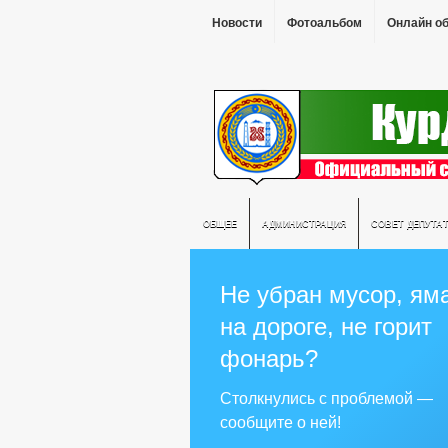
Новости
Фотоальбом
Онлайн о
ОБЩЕЕ
АДМИНИСТРАЦИЯ
СОВЕТ ДЕПУТА
Не убран мусор, ям
на дороге, не горит
фонарь?
Столкнулись с проблемой —
сообщите о ней!