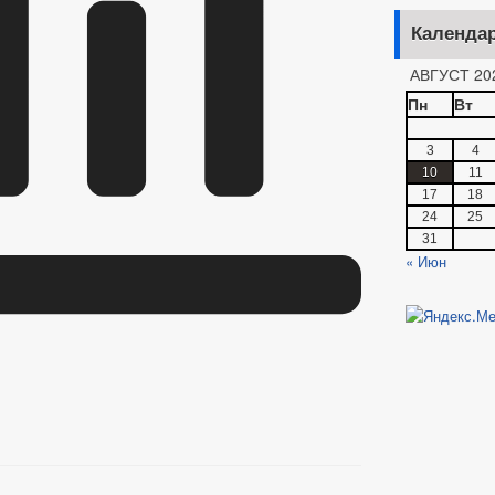
Календа
АВГУСТ 20
Пн
Вт
3
4
10
11
17
18
24
25
31
« Июн