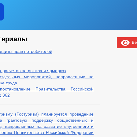
териалы
Вер
ащиты прав потребителей
 расчетов на рынках и ярмарках
тдельных мероприятий, направленных на
ке труда
становление Правительства Российской
№ 362
ризму (Ростуризм) планируется проведение
на грантовую поддержку общественных и
в, направленных на развитие внутреннего и
влению Правительства Российской Федерации