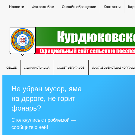
Новости
Фотоальбом
Онлайн обращение
Контакты
Кар
ОБЩЕЕ
АДМИНИСТРАЦИЯ
СОВЕТ ДЕПУТАТОВ
ПРОТИВОДЕЙСТВИЕ КОРРУПЦ
Не убран мусор, яма
на дороге, не горит
фонарь?
Столкнулись с проблемой —
сообщите о ней!