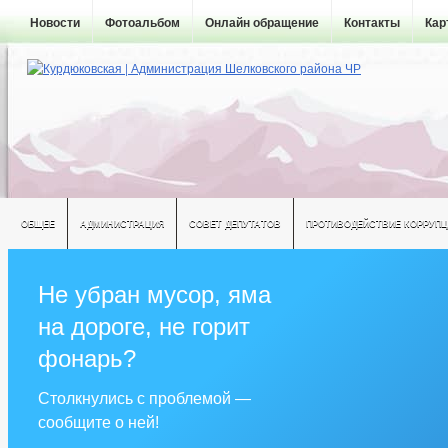
Новости
Фотоальбом
Онлайн обращение
Контакты
Кар
ОБЩЕЕ
АДМИНИСТРАЦИЯ
СОВЕТ ДЕПУТАТОВ
ПРОТИВОДЕЙСТВИЕ КОРРУПЦ
Не убран мусор, яма
на дороге, не горит
фонарь?
Столкнулись с проблемой —
сообщите о ней!