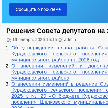
Сообщить о проблеме
Решения Совета депутатов на 
19 января, 2026 15:15
admin
Об утверждении плана работы Сове
Курдюковского сельского поселени
муниципального района на 2026 год
О внесении изменений и дополн
Курдюковского сельского поселени
муниципального района
О внесении изменений в решение Сов
Курдюковского сельского поселения 
2025 г. № 20 «О бюджете Курдюковск
поселения Шелковского муниципальн
2026 год»