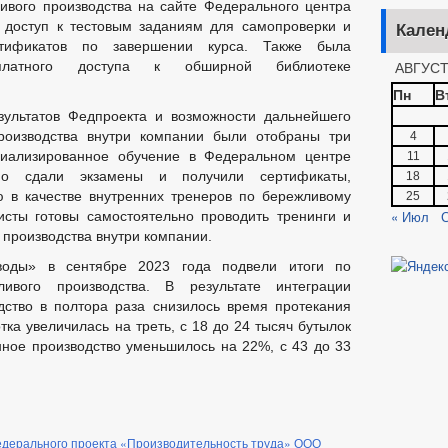
ивого производства на сайте Федерального центра
 доступ к тестовым заданиям для самопроверки и
Кален
ртификатов по завершении курса. Также была
АВГУСТ
сплатного доступа к обширной библиотеке
Пн
В
зультатов Федпроекта и возможности дальнейшего
производства внутри компании были отобраны три
4
циализированное обучение в Федеральном центре
11
но сдали экзамены и получили сертификаты,
18
 в качестве внутренних тренеров по бережливому
25
« Июл
С
исты готовы самостоятельно проводить тренинги и
 производства внутри компании.
оды» в сентябре 2023 года подвели итоги по
ивого производства. В результате интеграции
дство в полтора раза снизилось время протекания
тка увеличилась на треть, с 18 до 24 тысяч бутылок
нное производство уменьшилось на 22%, с 43 до 33
едерального проекта «Производительность труда» ООО