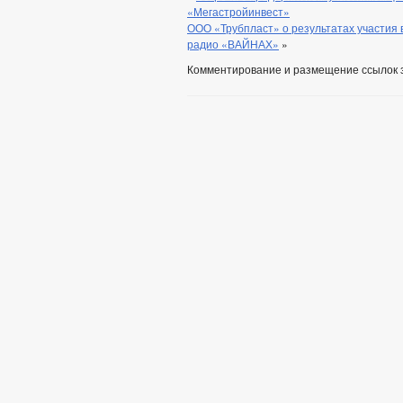
«Мегастройинвест»
ООО «Трубпласт» о результатах участия
радио «ВАЙНАХ»
»
Комментирование и размещение ссылок 