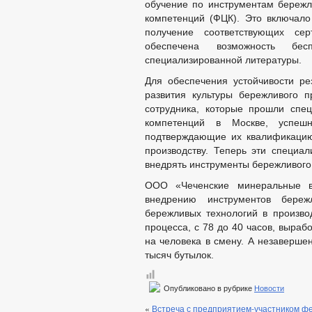
обучение по инструментам бережл
компетенций (ФЦК). Это включало
получение соответствующих се
обеспечена возможность бе
специализированной литературы.
Для обеспечения устойчивости ре
развития культуры бережливого 
сотрудника, которые прошли спе
компетенций в Москве, успеш
подтверждающие их квалификацию
производству. Теперь эти специал
внедрять инструменты бережливого
ООО «Чеченские минеральные в
внедрению инструментов бережл
бережливых технологий в произво
процесса, с 78 до 40 часов, вырабо
на человека в смену. А незаверше
тысяч бутылок.
Опубликовано в рубрике
Новости
«
Встреча с предприятием-участником ф