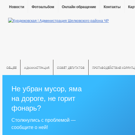
Новости
Фотоальбом
Онлайн обращение
Контакты
Кар
ОБЩЕЕ
АДМИНИСТРАЦИЯ
СОВЕТ ДЕПУТАТОВ
ПРОТИВОДЕЙСТВИЕ КОРРУПЦ
Не убран мусор, яма
на дороге, не горит
фонарь?
Столкнулись с проблемой —
сообщите о ней!