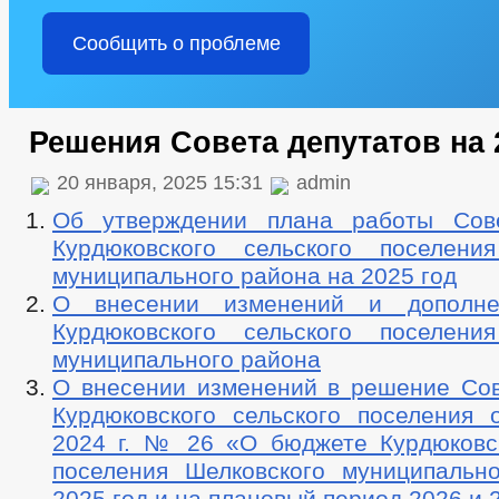
Сообщить о проблеме
Решения Совета депутатов на 
20 января, 2025 15:31
admin
Об утверждении плана работы Сове
Курдюковского сельского поселени
муниципального района на 2025 год
О внесении изменений и дополн
Курдюковского сельского поселени
муниципального района
О внесении изменений в решение Сов
Курдюковского сельского поселения 
2024 г. № 26 «О бюджете Курдюковск
поселения Шелковского муниципальн
2025 год и на плановый период 2026 и 