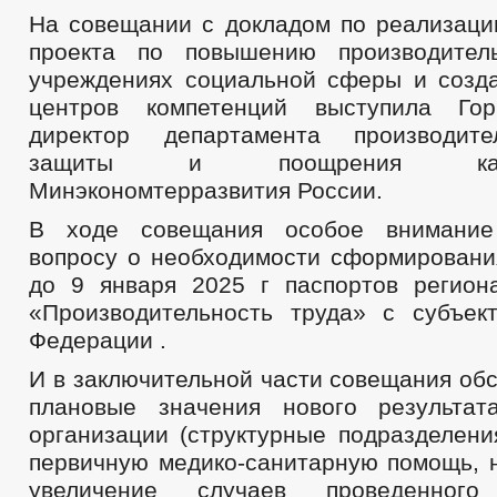
ПРАВОВЫЕ АКТЫ
На совещании с докладом по реализаци
2020
2019
2018
проекта по повышению производител
ПРОЕКТЫ К ОБСУЖДЕНИЮ
ПРОЕКТЫ РЕШЕНИЙ
учреждениях социальной сферы и созд
ПРОЕКТЫ РЕШЕНИЙ О ВНЕСЕНИ
центров компетенций выступила Го
ПРОЕКТЫ АДМИНИСТРАТИВНЫХ РЕГЛАМЕНТОВ
_
ПЕРЕЧЕНЬ НПА, СОДЕРЖАЩИХ ОБЯЗАТЕЛЬНЫЕ ТРЕБОВАНИЯ
директор департамента производите
ПОСТАНОВЛЕНИЯ АДМИНИСТРАЦИИ
РАСПОРЯЖЕНИЯ АД
защиты и поощрения капит
ПОРЯДОК ОБЖАЛОВАНИЯ НПА
ПУБЛИЧНЫЕ СЛУШАНИЯ
Минэкономтерразвития России.
БЮДЖЕТ ПО ГОДАМ
БЮДЖЕТ
В ходе совещания особое внимание
ОТЧЕТ ОБ ИСПОЛНЕНИИ БЮДЖЕТА
_
вопросу о необходимости сформировани
ПРЕДОСТАВЛЕНИЕ УСЛУГ ИНВАЛИДАМ
МУНИЦИПАЛЬНЫЕ УСЛУГИ
до 9 января 2025 г паспортов регион
СТАНДАРТЫ МУНИЦИПАЛЬНЫХ УСЛУГ
«Производительность труда» с субъек
ПЕРЕЧЕНЬ НПА, СОДЕРЖАЩИХ ОБЯЗАТЕЛЬНЫЕ ТРЕБОВАНИЯ, С
КОНТРОЛЮ
Федерации .
ОБРАЩЕНИЕ К ГЛАВЕ
ИНТЕРНЕТ ПРИЕМН
ПРИЕМ ГРАЖДАН
И в заключительной части совещания об
ОБЗОРЫ ОБРАЩЕНИЙ ГРАЖДАН
ФОРМА О
плановые значения нового результат
РЕГЛАМЕНТ РАССМОТРЕНИЯ ОБРАЩЕНИЙ
организации (структурные подразделени
первичную медико-санитарную помощь, 
увеличение случаев проведенного 