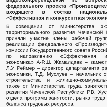
МЕСТНЫЕ НАЛОГИ
СТАТИСТИЧЕСКИЕ ДАННЫЕ
НОТ
федерального проекта «Производител
КОМИССИИ
РАБОЧАЯ ГРУППА АНК
РАБОЧАЯ ГРУППА
входящего в состав националь
РАБОЧАЯ ГРУППА ПО ПРОФИЛАКТИКЕ ПРАВОНАРУШЕНИЙ
«Эффективная и конкурентная экономи
КОМИССИЯ ПО СПИСАНИЮ ЗАДОЛЖЕННОСТИ ПО ПЛАТЕЖАМ В БЮ
ОБЩЕСТВЕННЫЙ СОВЕТ ПО РАССМОТРЕНИЮ ВОПРОСОВ НОРМИРО
В совещании от Министерства эко
КООРДИНАЦИОННЫЙ СОВЕТ ПО РАЗВИТИЮ ПРЕДПРИНИМАТЕЛЬС
территориального развития Чеченской 
ТРУДОУСТРОЙСТВА ОСУЖДЕННЫХ К ОБЯЗАТЕЛЬНЫМ И ИСПРАВИ
приняли участие члены рабочей груп
ИНФОРМАЦИЯ О ЛИЦАХ, ПРОПАВШИХ БЕЗ ВЕСТИ
ТЕКСТЫ
реализации федерального «Производит
ЦЕЛЕВЫЕ ПРОГРАММЫ
ЗАКУПКА ТОВАРОВ, РАБОТ И УСЛУГ
комиссии Государственного совета Росс
ДЕПУТАТЫ
СТРУКТУРА, ПОЛНОМОЧИЯ, З
СОВЕТ ДЕПУТАТОВ
по направлению «Эффективная и
КООРДИНАЦИОННЫЙ СОВЕТ
ГРАФИК П
экономика» А-Р.Ш. Жамалдаев – замест
СОЦИАЛЬНЫЙ ПРОЕКТ — МУНИЦИПАЛЬНЫЙ ДЕ
Л.У. Реймер – директор департамента р
НПА
ИНЫЕ АКТЫ В СФЕРЕ ПР
ПРОТИВОДЕЙСТВИЕ КОРРУПЦИИ
экономики, Т.Д. Муслуев – начальник о
АНАЛИЗ ПРЕДОСТАВЛЕНИЯ СВЕДЕН
АНТИКОРРУПЦИОННАЯ ЭКСПЕРТИЗА
строительства и жилищно-коммунальн
ФОРМЫ ДОКУМЕНТОВ, СВЯЗАННЫХ С ПРОТИВОДЕЙСТВИЕМ КОРР
также от Министерства труда, занятост
СВЕДЕНИЯ О ДОХОДАХ, РАСХОДАХ, ОБ ИМУЩЕСТВЕ И ОБЯЗАТЕЛ
развития Чеченской Республики Р.В. Ху
КОМИССИЯ ПО СОБЛЮДЕНИЮ ТРЕБОВАНИЙ К СЛУЖЕБНОМУ ПОВЕ
отдела программ занятости, рынка труд
ОБРАТНАЯ СВЯЗЬ ДЛЯ СООБЩЕНИЙ О ФАКТАХ КОРРУПЦИИ
баланса трудовых ресурсов.
УСТАВ
ПЕРЕЧНИ ПОРУЧЕНИЙ
2021