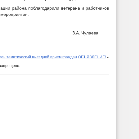
рации района поблагодарили ветерана и работников
 мероприятия.
рора района З.А. Чулаева
ден тематический выездной прием граждан
ОБЪЯВЛЕНИЕ!
»
запрещено.