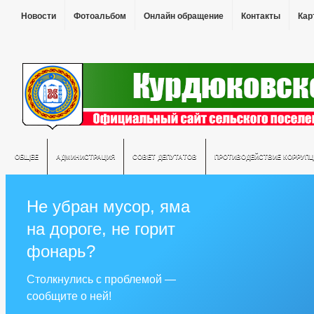
Новости
Фотоальбом
Онлайн обращение
Контакты
Кар
ОБЩЕЕ
АДМИНИСТРАЦИЯ
СОВЕТ ДЕПУТАТОВ
ПРОТИВОДЕЙСТВИЕ КОРРУПЦ
Не убран мусор, яма
на дороге, не горит
фонарь?
Столкнулись с проблемой —
сообщите о ней!