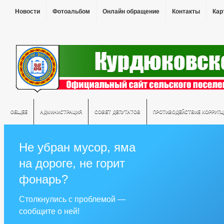
Новости
Фотоальбом
Онлайн обращение
Контакты
Кар
ОБЩЕЕ
АДМИНИСТРАЦИЯ
СОВЕТ ДЕПУТАТОВ
ПРОТИВОДЕЙСТВИЕ КОРРУПЦ
Не убран мусор, яма
на дороге, не горит
фонарь?
Столкнулись с проблемой —
сообщите о ней!