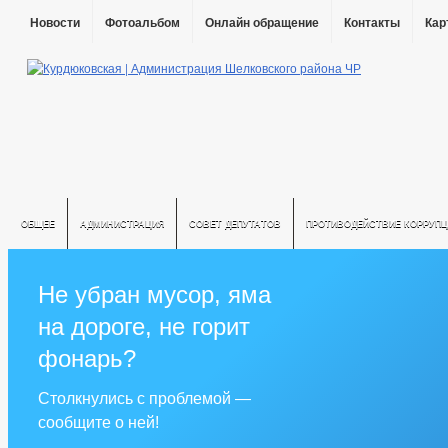
Новости
Фотоальбом
Онлайн обращение
Контакты
Кар
ОБЩЕЕ
АДМИНИСТРАЦИЯ
СОВЕТ ДЕПУТАТОВ
ПРОТИВОДЕЙСТВИЕ КОРРУПЦ
Не убран мусор, яма
на дороге, не горит
фонарь?
Столкнулись с проблемой —
сообщите о ней!