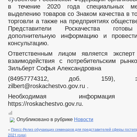
ПРАВОВЫЕ АКТЫ
в течение 2020 года специальных ме
2020
2019
2018
выделению товаров со Знаком качества в т
ПРОЕКТЫ К ОБСУЖДЕНИЮ
ПРОЕКТЫ РЕШЕНИЙ
торговли а также на предприятиях обществ
ПРОЕКТЫ РЕШЕНИЙ О ВНЕСЕНИ
Представители Роскачества готовы
ПРОЕКТЫ АДМИНИСТРАТИВНЫХ РЕГЛАМЕНТОВ
_
дополнительную информацию и провест
ПЕРЕЧЕНЬ НПА, СОДЕРЖАЩИХ ОБЯЗАТЕЛЬНЫЕ ТРЕБОВАНИЯ
консультацию.
ПОСТАНОВЛЕНИЯ АДМИНИСТРАЦИИ
РАСПОРЯЖЕНИЯ АД
ПОРЯДОК ОБЖАЛОВАНИЯ НПА
ПУБЛИЧНЫЕ СЛУШАНИЯ
Ответственным лицом является эксперт
БЮДЖЕТ ПО ГОДАМ
взаимодействия с потребительским рынк
БЮДЖЕТ
ОТЧЕТ ОБ ИСПОЛНЕНИИ БЮДЖЕТА
_
Зильберт Софья Александровна
ПРЕДОСТАВЛЕНИЕ УСЛУГ ИНВАЛИДАМ
МУНИЦИПАЛЬНЫЕ УСЛУГИ
(84957774312, доб. 159), э
СТАНДАРТЫ МУНИЦИПАЛЬНЫХ УСЛУГ
zilbert@roskachestvo.gov.ru .
ПЕРЕЧЕНЬ НПА, СОДЕРЖАЩИХ ОБЯЗАТЕЛЬНЫЕ ТРЕБОВАНИЯ, С
КОНТРОЛЮ
Необходимая информация р
ОБРАЩЕНИЕ К ГЛАВЕ
ИНТЕРНЕТ ПРИЕМН
https://roskachestvo.gov.ru.
ПРИЕМ ГРАЖДАН
ОБЗОРЫ ОБРАЩЕНИЙ ГРАЖДАН
ФОРМА О
РЕГЛАМЕНТ РАССМОТРЕНИЯ ОБРАЩЕНИЙ
Опубликовано в рубрике
Новости
«
Пресс-Релиз обучающих семинаров для представителей сферы гостепр
2021 года)