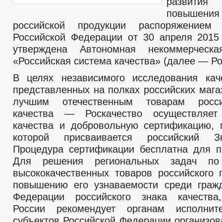
развития
МЕСТНЫЕ НАЛОГИ
СТАТИСТИЧЕСКИЕ ДАННЫЕ
НОТ
повышен
КОМИССИИ
РАБОЧАЯ ГРУППА АНК
РАБОЧАЯ ГРУППА
российской продукции распоряжением 
РАБОЧАЯ ГРУППА ПО ПРОФИЛАКТИКЕ ПРАВОНАРУШЕНИЙ
Российской Федерации от 30 апреля 201
КОМИССИЯ ПО СПИСАНИЮ ЗАДОЛЖЕННОСТИ ПО ПЛАТЕЖАМ В БЮ
утверждена Автономная некоммерческа
ОБЩЕСТВЕННЫЙ СОВЕТ ПО РАССМОТРЕНИЮ ВОПРОСОВ НОРМИРО
«Российская система качества» (далее — Ро
КООРДИНАЦИОННЫЙ СОВЕТ ПО РАЗВИТИЮ ПРЕДПРИНИМАТЕЛЬС
ТРУДОУСТРОЙСТВА ОСУЖДЕННЫХ К ОБЯЗАТЕЛЬНЫМ И ИСПРАВИ
В целях независимого исследования кач
ИНФОРМАЦИЯ О ЛИЦАХ, ПРОПАВШИХ БЕЗ ВЕСТИ
ТЕКСТЫ
представленных на полках российских мага
ЦЕЛЕВЫЕ ПРОГРАММЫ
ЗАКУПКА ТОВАРОВ, РАБОТ И УСЛУГ
лучшим отечественным товарам росси
ДЕПУТАТЫ
СТРУКТУРА, ПОЛНОМОЧИЯ, З
качества — Роскачество осуществляет
СОВЕТ ДЕПУТАТОВ
КООРДИНАЦИОННЫЙ СОВЕТ
ГРАФИК П
качества и добровольную сертификацию, 
СОЦИАЛЬНЫЙ ПРОЕКТ — МУНИЦИПАЛЬНЫЙ ДЕ
которой присваивается российский З
НПА
ИНЫЕ АКТЫ В СФЕРЕ ПР
Процедура сертификации бесплатна для п
ПРОТИВОДЕЙСТВИЕ КОРРУПЦИИ
АНАЛИЗ ПРЕДОСТАВЛЕНИЯ СВЕДЕН
Для решения региональных задач по
АНТИКОРРУПЦИОННАЯ ЭКСПЕРТИЗА
высококачественных товаров российского 
ФОРМЫ ДОКУМЕНТОВ, СВЯЗАННЫХ С ПРОТИВОДЕЙСТВИЕМ КОРР
повышению его узнаваемости среди граж
СВЕДЕНИЯ О ДОХОДАХ, РАСХОДАХ, ОБ ИМУЩЕСТВЕ И ОБЯЗАТЕЛ
Федерации российского знака качества
КОМИССИЯ ПО СОБЛЮДЕНИЮ ТРЕБОВАНИЙ К СЛУЖЕБНОМУ ПОВЕ
России рекомендует органам исполнит
ОБРАТНАЯ СВЯЗЬ ДЛЯ СООБЩЕНИЙ О ФАКТАХ КОРРУПЦИИ
субъектов Российской Федерации организов
УСТАВ
ПЕРЕЧНИ ПОРУЧЕНИЙ
2021