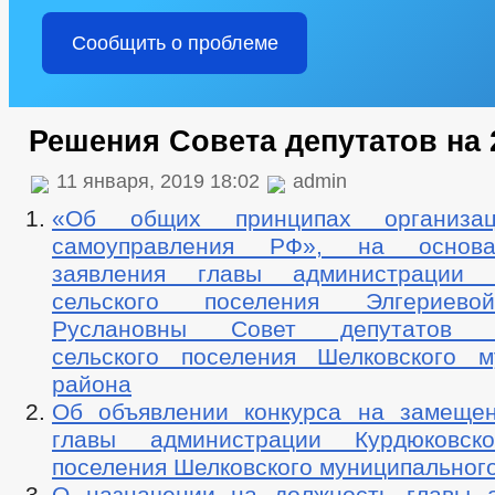
Сообщить о проблеме
Решения Совета депутатов на 
11 января, 2019 18:02
admin
«Об общих принципах организац
самоуправления РФ», на основа
заявления главы администрации К
сельского поселения Элгериево
Руслановны Совет депутатов Ку
сельского поселения Шелковского м
района
Об объявлении конкурса на замеще
главы администрации Курдюковско
поселения Шелковского муниципальног
О назначении на должность главы 