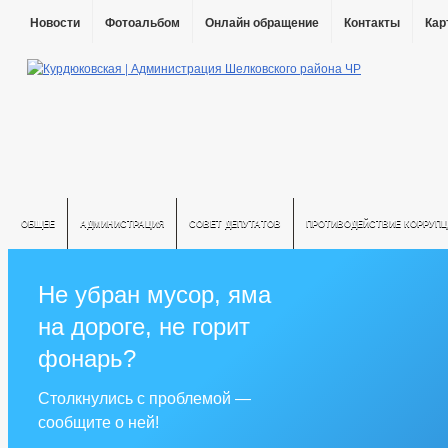
Новости
Фотоальбом
Онлайн обращение
Контакты
Кар
ОБЩЕЕ
АДМИНИСТРАЦИЯ
СОВЕТ ДЕПУТАТОВ
ПРОТИВОДЕЙСТВИЕ КОРРУПЦ
Не убран мусор, яма
на дороге, не горит
фонарь?
Столкнулись с проблемой —
сообщите о ней!