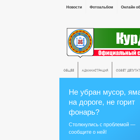
Новости
Фотоальбом
Онлайн о
ОБЩЕЕ
АДМИНИСТРАЦИЯ
СОВЕТ ДЕПУТА
Не убран мусор, ям
на дороге, не горит
фонарь?
Столкнулись с проблемой —
сообщите о ней!