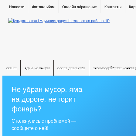
Новости
Фотоальбом
Онлайн обращение
Контакты
Кар
ОБЩЕЕ
АДМИНИСТРАЦИЯ
СОВЕТ ДЕПУТАТОВ
ПРОТИВОДЕЙСТВИЕ КОРРУПЦ
Не убран мусор, яма
на дороге, не горит
фонарь?
Столкнулись с проблемой —
сообщите о ней!