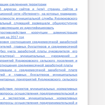
зации озеленения территории
б адресах сайтов и (или) страниц сайтов в
онной сети «Интернет», на которых гражданин,
олжности муниципальной службы Курдюковского
ипальный служащий размещали общедоступную
позволяющие их идентифицировать
отиводействия коррупции администрации
ния на 2017 год
уровня соотношения среднемесячной заработной
тителей, главных бухгалтеров и среднемесячной
без учета заработной платы руководителя, его
ухгалтера) муниципальных учреждений и
приятий Курдюковского сельского поселения и
оотношения среднемесячной заработной платы
рмации о среднемесячной заработной плате
елей и главных бухгалтеров муниципальных
нитарных предприятий Курдюковского сельского
действия проектов муниципальных нормативных
 вопросы осуществления предпринимательской и
и, и экспертизе муниципальных нормативных
 вопросы осуществления предпринимательской и