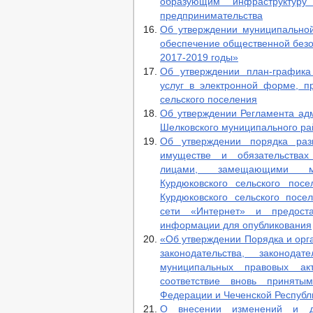
образующим инфраструктуру
предпринимательства
Об утверждении муниципально
обеспечение общественной безо
2017-2019 годы»
Об утверждении план-графика
услуг в электронной форме, п
сельского поселения
Об утверждении Регламента адм
Шелковского муниципального ра
Об утверждении порядка раз
имуществе и обязательствах
лицами, замещающими му
Курдюковского сельского пос
Курдюковского сельского пос
сети «Интернет» и предост
информации для опубликования
«Об утверждении Порядка и орг
законодательства, законод
муниципальных правовых ак
соответствие вновь принят
Федерации и Чеченской Республ
О внесении изменений и до