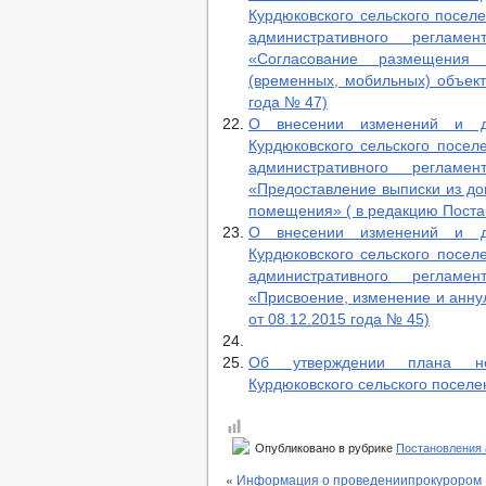
Курдюковского сельского посел
административного регламе
«Согласование размещения
(временных, мобильных) объект
года № 47)
О внесении изменений и до
Курдюковского сельского посел
административного регламе
«Предоставление выписки из дом
помещения» ( в редакцию Постан
О внесении изменений и до
Курдюковского сельского посел
административного регламе
«Присвоение, изменение и анну
от 08.12.2015 года № 45)
Об утверждении плана нор
Курдюковского сельского поселе
Опубликовано в рубрике
Постановления
«
Информация о проведениипрокурором Ш