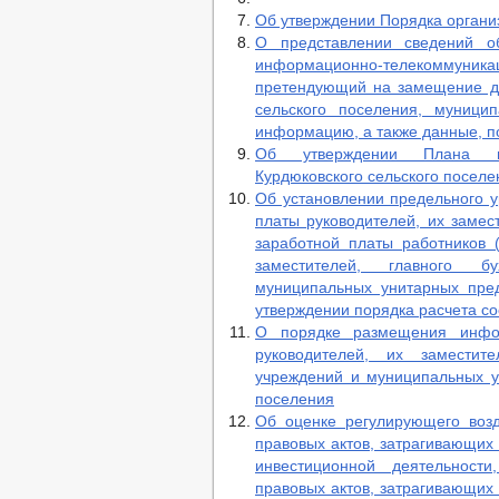
Об утверждении Порядка органи
О представлении сведений о
информационно-телекоммуникаци
претендующий на замещение д
сельского поселения, муниц
информацию, а также данные, 
Об утверждении Плана пр
Курдюковского сельского поселе
Об установлении предельного 
платы руководителей, их замес
заработной платы работников (
заместителей, главного б
муниципальных унитарных пред
утверждении порядка расчета с
О порядке размещения инфо
руководителей, их заместит
учреждений и муниципальных у
поселения
Об оценке регулирующего воз
правовых актов, затрагивающих
инвестиционной деятельност
правовых актов, затрагивающих