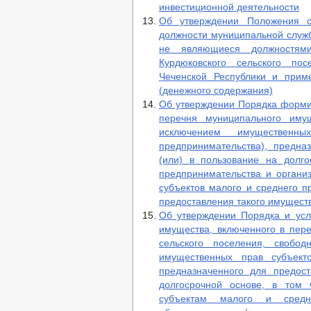
инвестиционной деятельности
Об утверждении Положения 
должности муниципальной служб
не являющиеся должностям
Курдюковского сельского по
Чеченской Республики и прим
(денежного содержания)
Об утверждении Порядка формир
перечня муниципального имущ
исключением имущественн
предпринимательства), предна
(или) в пользование на долг
предпринимательства и органи
субъектов малого и среднего п
предоставления такого имуществ
Об утверждении Порядка и усл
имущества, включенного в пер
сельского поселения, свобо
имущественных прав субъекто
предназначенного для предос
долгосрочной основе, в том 
субъектам малого и средне