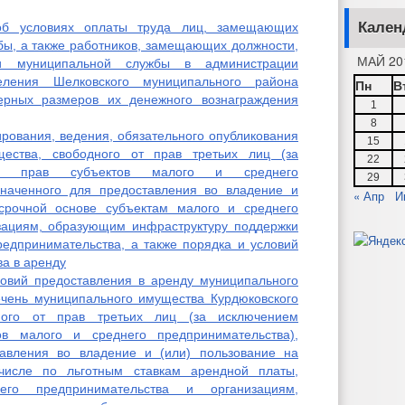
Кален
об условиях оплаты труда лиц, замещающих
ы, а также работников, замещающих должности,
МАЙ 20
и муниципальной службы в администрации
селения Шелковского муниципального района
Пн
В
ерных размеров их денежного вознаграждения
1
8
ования, ведения, обязательного опубликования
15
ества, свободного от прав третьих лиц (за
22
ых прав субъектов малого и среднего
29
значенного для предоставления во владение и
« Апр
И
осрочной основе субъектам малого и среднего
зациям, образующим инфраструктуру поддержки
редпринимательства, а также порядка и условий
а в аренду
овий предоставления в аренду муниципального
ечень муниципального имущества Курдюковского
дного от прав третьих лиц (за исключением
в малого и среднего предпринимательства),
тавления во владение и (или) пользование на
числе по льготным ставкам арендной платы,
го предпринимательства и организациям,