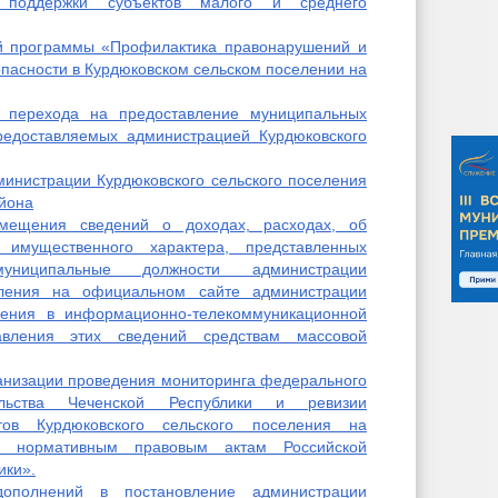
 поддержки субъектов малого и среднего
й программы «Профилактика правонарушений и
пасности в Курдюковском сельском поселении на
 перехода на предоставление муниципальных
редоставляемых администрацией Курдюковского
инистрации Курдюковского сельского поселения
йона
мещения сведений о доходах, расходах, об
 имущественного характера, представленных
ниципальные должности администрации
еления на официальном сайте администрации
еления в информационно-телекоммуникационной
авления этих сведений средствам массовой
анизации проведения мониторинга федерального
ательства Чеченской Республики и ревизии
тов Курдюковского сельского поселения на
ым нормативным правовым актам Российской
ики».
полнений в постановление администрации