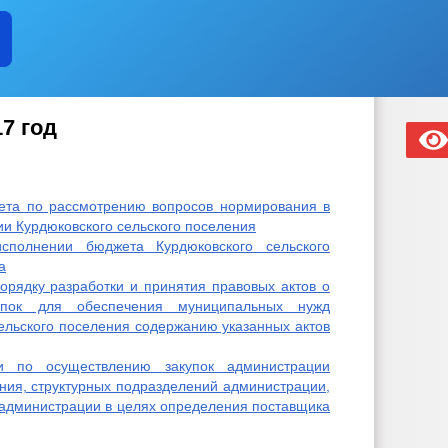
7 год
ета по рассмотрению вопросов нормирования в
ии Курдюковского сельского поселения
сполнении бюджета Курдюковского сельского
а
орядку разработки и принятия правовых актов о
пок для обеспечения муниципальных нужд
ельского поселения содержанию указанных актов
и по осуществлению закупок администрации
ения, структурных подразделений администрации,
администрации в целях определения поставщика