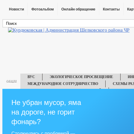
Новости
Фотоальбом
Онлайн обращение
Контакты
Кар
ВУС
ЭКОЛОГИЧЕСКОЕ ПРОСВЕЩЕНИЕ
ИН
ОБЩЕЕ
МЕЖДУНАРОДНОЕ СОТРУДНИЧЕСТВО
СХЕМЫ РА
ОБРАЩЕНИЯ ТАБАЧНЫХ ОРГАНИЗАЦИЙ
ТЕРРИТО
ИНФОРМАЦИЯ О ПРОВЕДЕНИИ КОНКУРСОВ НА ЗАКЛЮЧЕНИЕ ДОГ
Не убран мусор, яма
ИНФОРМАЦИОННЫЕ СИСТЕМЫ, БАНКИ ДАННЫХ, РЕЕСТРЫ, РЕГИ
на дороге, не горит
IT-ОПРОСЫ НАСЕЛЕНИЯ ПО ОЦЕНКЕ ДЕЯТЕЛЬНОСТИ РУКОВОДИТ
ПЕРЕЧЕНЬ ОБРАЗОВАТЕЛЬНЫХ УЧРЕЖДЕНИЙ, ПОДВЕДОМСТВЕН
фонарь?
САМООБЛОЖЕНИЕ ГРАЖДАН
СПИСОК УЧАСТНИКОВ ВОВ (194
СВЕДЕНИЯ О КАЧЕСТВЕ ПИТЬЕВОЙ ВОДЫ
ИНФОРМАЦИЯ О
Столкнулись с проблемой —