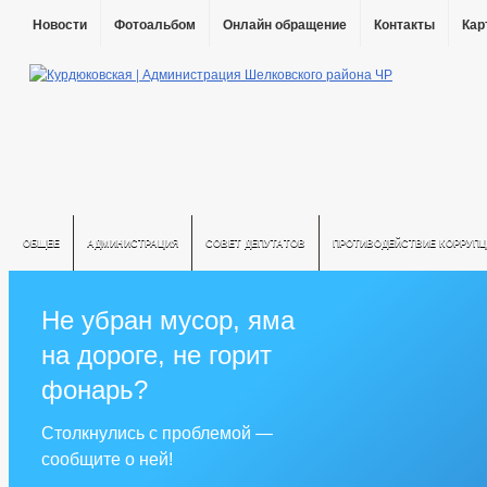
Новости
Фотоальбом
Онлайн обращение
Контакты
Кар
ОБЩЕЕ
АДМИНИСТРАЦИЯ
СОВЕТ ДЕПУТАТОВ
ПРОТИВОДЕЙСТВИЕ КОРРУПЦ
Не убран мусор, яма
на дороге, не горит
фонарь?
Столкнулись с проблемой —
сообщите о ней!