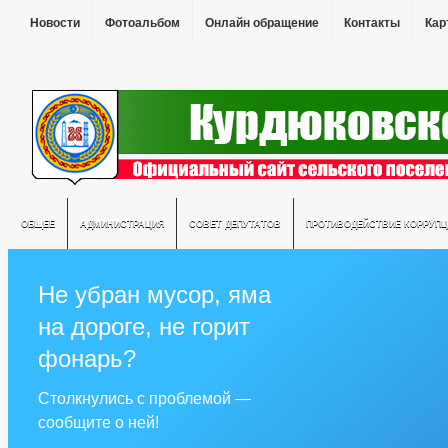
Новости
Фотоальбом
Онлайн обращение
Контакты
Кар
ОБЩЕЕ
АДМИНИСТРАЦИЯ
СОВЕТ ДЕПУТАТОВ
ПРОТИВОДЕЙСТВИЕ КОРРУПЦ
Не убран мусор, яма
на дороге, не горит
фонарь?
Столкнулись с проблемой —
сообщите о ней!