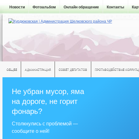
Новости
Фотоальбом
Онлайн обращение
Контакты
Кар
ОБЩЕЕ
АДМИНИСТРАЦИЯ
СОВЕТ ДЕПУТАТОВ
ПРОТИВОДЕЙСТВИЕ КОРРУПЦ
Не убран мусор, яма
на дороге, не горит
фонарь?
Столкнулись с проблемой —
сообщите о ней!