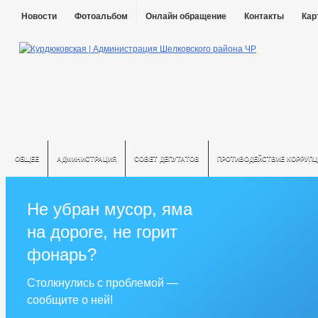
Новости
Фотоальбом
Онлайн обращение
Контакты
Кар
ОБЩЕЕ
АДМИНИСТРАЦИЯ
СОВЕТ ДЕПУТАТОВ
ПРОТИВОДЕЙСТВИЕ КОРРУПЦ
Не убран мусор, яма
на дороге, не горит
фонарь?
Столкнулись с проблемой —
сообщите о ней!