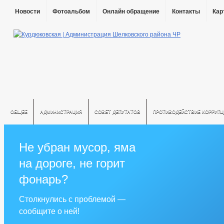
Новости
Фотоальбом
Онлайн обращение
Контакты
Кар
ОБЩЕЕ
АДМИНИСТРАЦИЯ
СОВЕТ ДЕПУТАТОВ
ПРОТИВОДЕЙСТВИЕ КОРРУПЦ
Не убран мусор, яма
на дороге, не горит
фонарь?
Столкнулись с проблемой —
сообщите о ней!