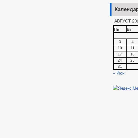
Календа
АВГУСТ 20
Пн
Вт
3
4
10
11
17
18
24
25
31
« Июн