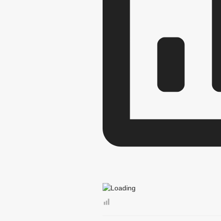
МЕСТНЫЕ НАЛОГИ
СТАТИСТИ
КОМИССИИ
РАБОЧАЯ ГРУППА
РАБОЧАЯ ГРУППА ПО ПРОФИЛАКТИ
КОМИССИЯ ПО СПИСАНИЮ ЗАДОЛЖЕ
ОБЩЕСТВЕННЫЙ СОВЕТ ПО РАССМО
КООРДИНАЦИОННЫЙ СОВЕТ ПО РАЗ
ТРУДОУСТРОЙСТВА ОСУЖДЕННЫХ К
ИНФОРМАЦИЯ О ЛИЦАХ, ПРОПАВШИХ
ЦЕЛЕВЫЕ ПРОГРАММЫ
ЗАКУП
ДЕПУТАТЫ
СОВЕТ ДЕПУТАТОВ
КООРДИНАЦИОНН
СОЦИАЛЬНЫЙ ПРО
НПА
ПРОТИВОДЕЙСТВИЕ КОРРУПЦИИ
АНАЛИЗ
АНТИКО
ФОРМЫ ДОКУМЕНТОВ, СВЯЗАННЫХ С
СВЕДЕНИЯ О ДОХОДАХ, РАСХОДАХ,
КОМИССИЯ ПО СОБЛЮДЕНИЮ ТРЕБО
ОБРАТНАЯ СВЯЗЬ ДЛЯ СООБЩЕНИЙ 
УСТАВ
ПЕРЕ