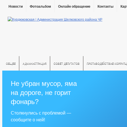
Новости
Фотоальбом
Онлайн обращение
Контакты
Кар
ОБЩЕЕ
АДМИНИСТРАЦИЯ
СОВЕТ ДЕПУТАТОВ
ПРОТИВОДЕЙСТВИЕ КОРРУПЦ
Не убран мусор, яма
на дороге, не горит
фонарь?
Столкнулись с проблемой —
сообщите о ней!