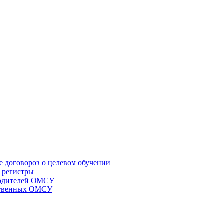
е договоров о целевом обучении
 регистры
оводителей ОМСУ
мственных ОМСУ