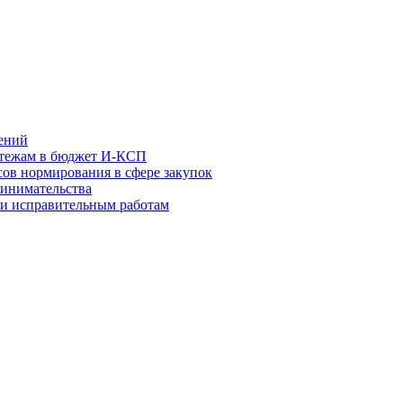
ений
атежам в бюджет И-КСП
ов нормирования в сфере закупок
инимательства
 и исправительным работам