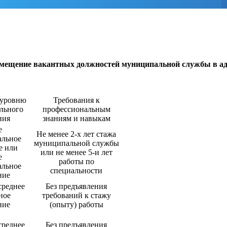
мещение вакантных должностей муниципальной службы в ад
 уровню
Требования к
льного
профессиональным
ния
знаниям и навыкам
е
Не менее 2-х лет стажа
альное
муниципальной службы
е или
или не менее 5-и лет
е
работы по
альное
специальности
ние
среднее
Без предъявления
ное
требований к стажу
ние
(опыту) работы
среднее
Без предъявления