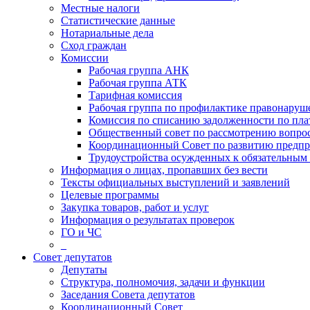
Местные налоги
Статистические данные
Нотариальные дела
Сход граждан
Комиссии
Рабочая группа АНК
Рабочая группа АТК
Тарифная комиссия
Рабочая группа по профилактике правонаруш
Комиссия по списанию задолженности по пл
Общественный совет по рассмотрению вопрос
Координационный Совет по развитию предпр
Трудоустройства осужденных к обязательным
Информация о лицах, пропавших без вести
Тексты официальных выступлений и заявлений
Целевые программы
Закупка товаров, работ и услуг
Информация о результатах проверок
ГО и ЧС
_
Совет депутатов
Депутаты
Структура, полномочия, задачи и функции
Заседания Совета депутатов
Координационный Совет