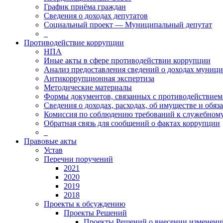
График приёма граждан
Сведения о доходах депутатов
Социальный проект — Муниципальный депутат
_
Противодействие коррупции
НПА
Иные акты в сфере противодействии коррупции
Анализ предоставления сведений о доходах муниц
Антикоррупционная экспертиза
Методические материалы
Формы документов, связанных с противодействием
Сведения о доходах, расходах, об имуществе и обяз
Комиссия по соблюдению требований к служебному
Обратная связь для сообщений о фактах коррупции
_
Правовые акты
Устав
Перечни поручений
2021
2020
2019
2018
Проекты к обсуждению
Проекты Решений
Проекты Решений о внесении изменений