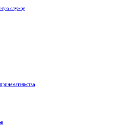
ьную службу
дпринемательства
ов