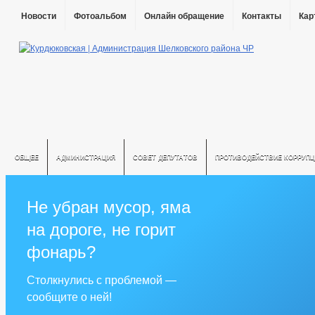
Новости
Фотоальбом
Онлайн обращение
Контакты
Кар
ОБЩЕЕ
АДМИНИСТРАЦИЯ
СОВЕТ ДЕПУТАТОВ
ПРОТИВОДЕЙСТВИЕ КОРРУПЦ
Не убран мусор, яма
на дороге, не горит
фонарь?
Столкнулись с проблемой —
сообщите о ней!