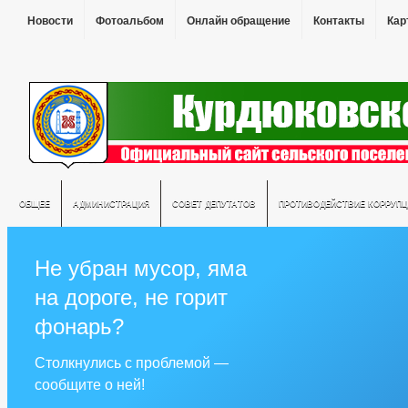
Новости
Фотоальбом
Онлайн обращение
Контакты
Кар
ОБЩЕЕ
АДМИНИСТРАЦИЯ
СОВЕТ ДЕПУТАТОВ
ПРОТИВОДЕЙСТВИЕ КОРРУПЦ
Не убран мусор, яма
на дороге, не горит
фонарь?
Столкнулись с проблемой —
сообщите о ней!