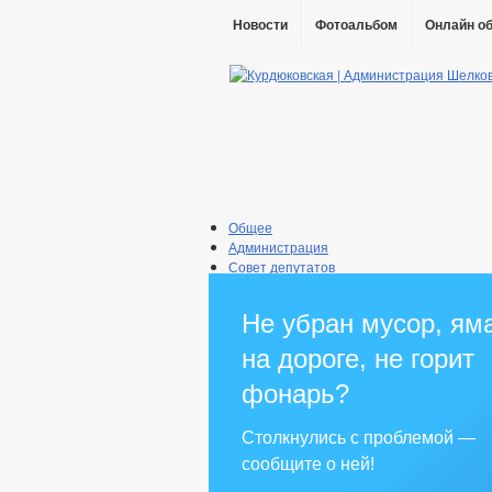
Новости
Фотоальбом
Онлайн о
Общее
Администрация
Совет депутатов
Противодействие коррупции
Правовые акты
Не убран мусор, ям
Бюджет
Муниципальные услуги
на дороге, не горит
Прием граждан
фонарь?
Столкнулись с проблемой —
сообщите о ней!