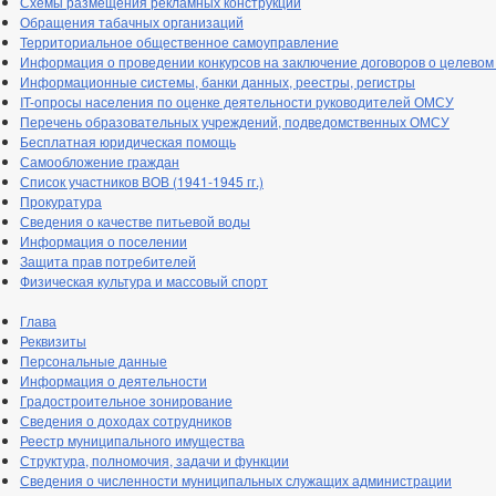
Схемы размещения рекламных конструкций
Обращения табачных организаций
Территориальное общественное самоуправление
Информация о проведении конкурсов на заключение договоров о целевом
Информационные системы, банки данных, реестры, регистры
IT-опросы населения по оценке деятельности руководителей ОМСУ
Перечень образовательных учреждений, подведомственных ОМСУ
Бесплатная юридическая помощь
Самообложение граждан
Список участников ВОВ (1941-1945 гг.)
Прокуратура
Сведения о качестве питьевой воды
Информация о поселении
Защита прав потребителей
Физическая культура и массовый спорт
Глава
Реквизиты
Персональные данные
Информация о деятельности
Градостроительное зонирование
Сведения о доходах сотрудников
Реестр муниципального имущества
Структура, полномочия, задачи и функции
Сведения о численности муниципальных служащих администрации