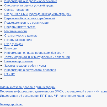
Информация о кадровом обеспечении
Специальная оценка условий труда
Состав поселения
Сведения о СМИ, учрежденных администрацией
Перечень обязательных требований
Подведомственные организации
Предпринимательство
Местные налоги
Статистические данные
Нотариальные дела
Сход граждан
Комиссии
Информация о лицах, пропавших без вести
Тексты официальных выступлений и заявлений
Целевые программы
Закупка товаров, работ и услуг
Информация о результатах проверок
ГО и ЧС
_
Планы и отчеты работы администрации
Перечень информации о деятельности ОМСУ, размещаемой в сети «Интерн
Информация об исполнении ПП Главы ЧР постоянного характера
Благоустройство