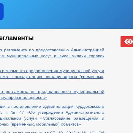
егламенты
го регламента по предоставлению Администрацией
ния муниципальных услуг в виде выдачи справок
 регламента предоставления муниципальной услуги
ема в эксплуатацию нестационарных (временных,
го регламента по предоставлению муниципальной
аннулирование адресов»
ий в постановление администрации Курдюковского
015 г. № 47 «Об утверждении Административного
иципальной услуги «Согласование размещения и
рных (временных, мобильных) объектов»